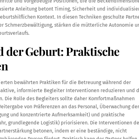
chritte und vorgebeugte Positionen, die die Beckendimension
ierte Anleitung betont Timing, Sicherheit und individualisie
burtshilflichen Kontext. In diesen Techniken geschulte Partn
er Schmerzbewältigung, stärken die mütterliche Autonomie u
urtsverlaufs.
 der Geburt: Praktische
en
lierten bewährten Praktiken für die Betreuung während der
aktive, informierte Begleiter Interventionen reduzieren und 
n. Die Rolle des Begleiters sollte daher Komfortmaßnahmen
Weitergabe von Präferenzen an das Personal, Überwachung de
igung und konzentrierte Aufmerksamkeit) und praktische
hr, grundlegende Logistik) priorisieren. Die Interventionen d
artnerstärkung betonen, indem er eine beständige, nicht
ebärenden Person fördert. Praktisch kann der Partner helfen,