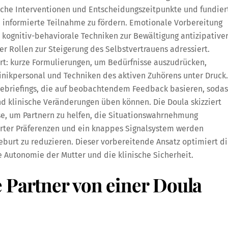
che Interventionen und Entscheidungszeitpunkte und fundier
e informierte Teilnahme zu fördern. Emotionale Vorbereitung
 kognitiv-behaviorale Techniken zur Bewältigung antizipative
r Rollen zur Steigerung des Selbstvertrauens adressiert.
rt: kurze Formulierungen, um Bedürfnisse auszudrücken,
inikpersonal und Techniken des aktiven Zuhörens unter Druck.
Debriefings, die auf beobachtendem Feedback basieren, sodas
nd klinische Veränderungen üben können. Die Doula skizziert
se, um Partnern zu helfen, die Situationswahrnehmung
rter Präferenzen und ein knappes Signalsystem werden
urt zu reduzieren. Dieser vorbereitende Ansatz optimiert d
ie Autonomie der Mutter und die klinische Sicherheit.
 Partner von einer Doula