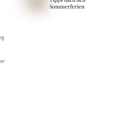
Sommerferien
ng
der