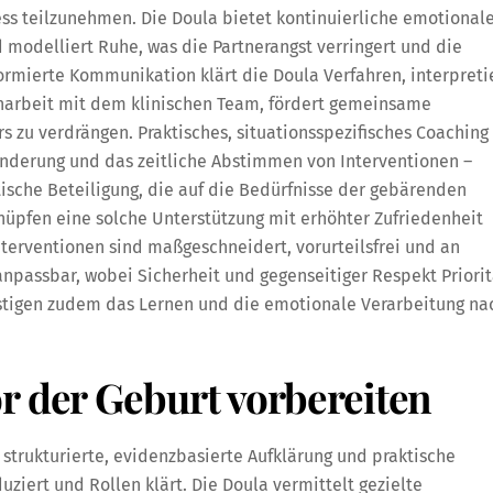
ss teilzunehmen. Die Doula bietet kontinuierliche emotional
 modelliert Ruhe, was die Partnerangst verringert und die
formierte Kommunikation klärt die Doula Verfahren, interpreti
narbeit mit dem klinischen Team, fördert gemeinsame
s zu verdrängen. Praktisches, situationsspezifisches Coaching
nderung und das zeitliche Abstimmen von Interventionen –
tische Beteiligung, die auf die Bedürfnisse der gebärenden
üpfen eine solche Unterstützung mit erhöhter Zufriedenheit
erventionen sind maßgeschneidert, vorurteilsfrei und an
npassbar, wobei Sicherheit und gegenseitiger Respekt Priorit
tigen zudem das Lernen und die emotionale Verarbeitung na
r der Geburt vorbereiten
 strukturierte, evidenzbasierte Aufklärung und praktische
ziert und Rollen klärt. Die Doula vermittelt gezielte