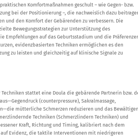
n praktischen Komfortmaßnahmen geschult – wie Gegen- bzw.
ung bei der Positionierung –, die nachweislich dazu beitrage
n und den Komfort der Gebärenden zu verbessern. Die
ielte Bewegungsstrategien zur Unterstützung des
 die Empfehlungen auf das Geburtsstadium und die Präferenze
urzen, evidenzbasierten Techniken ermöglichen es den
zung zu leisten und gleichzeitig auf klinische Signale zu
r Techniken stattet eine Doula die gebärende Partnerin bzw. 
 aus—Gegendruck (counterpressure), Sakralmassage,
n—die mütterliche Schmerzen reduzieren und das Bewältige
merzlindernde Techniken (Schmerzlindern Techniken) und
ssener Kraft, Richtung und Timing, kalibriert nach dem
uf Evidenz, die taktile Interventionen mit niedrigeren