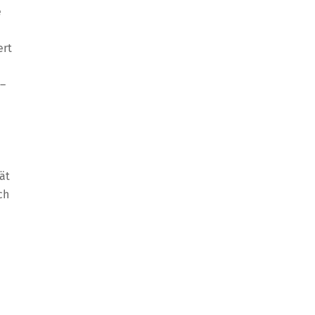
e
ert
 –
ät
ch