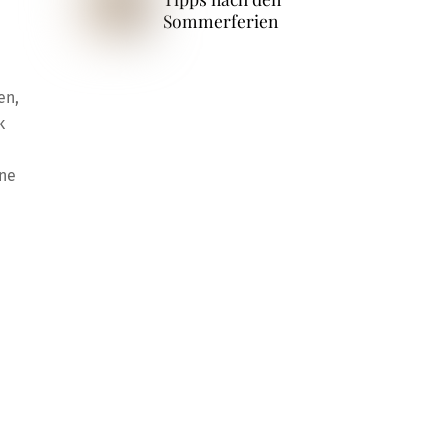
Sommerferien
en,
k
ine