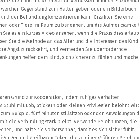
eduzieren und die Kooperation verbessern können. Sie könne
n weichen Gegenstand zum Halten geben oder ein Bilderbuch
 und der Behandlung konzentrieren kann. Erzählen Sie eine
ormen oder Tiere im Raum zu benennen, um die Aufmerksamkei
 Sie es ein kurzes Video ansehen, wenn die Praxis dies erlaub
sen Sie die Methode an das Alter und die Interessen des Kind
die Angst zurückkehrt, und vermeiden Sie überfordernde
lenkungen helfen dem Kind, sich sicherer zu fühlen und mach
klaren Grund zur Kooperation, indem ruhiges Verhalten
Stuhl mit Lob, Stickern oder kleinen Privilegien belohnt wir
 – zum Beispiel fünf Minuten stillsitzen oder den Anweisungen 
damit die Verbindung stark bleibt. Verwende Belohnungen, die
hen, und halte sie vorhersehbar, damit es sich sicher fühlt.
tigungen und greifbaren Token, die zu einer größeren Belohnu