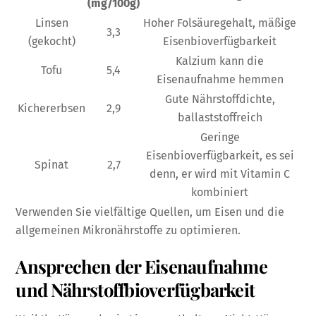
(mg/100g)
Linsen
Hoher Folsäuregehalt, mäßige
3,3
(gekocht)
Eisenbioverfügbarkeit
Kalzium kann die
Tofu
5,4
Eisenaufnahme hemmen
Gute Nährstoffdichte,
Kichererbsen
2,9
ballaststoffreich
Geringe
Eisenbioverfügbarkeit, es sei
Spinat
2,7
denn, er wird mit Vitamin C
kombiniert
Verwenden Sie vielfältige Quellen, um Eisen und die
allgemeinen Mikronährstoffe zu optimieren.
Ansprechen der Eisenaufnahme
und Nährstoffbioverfügbarkeit