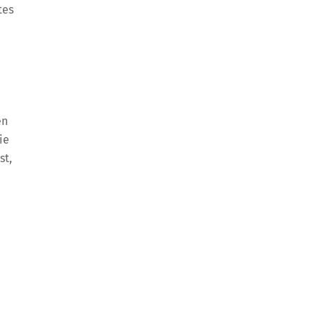
tes
en
ie
st,