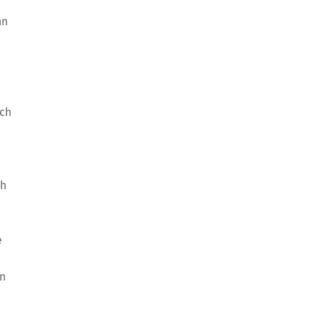
nn
ich
ch
e
en