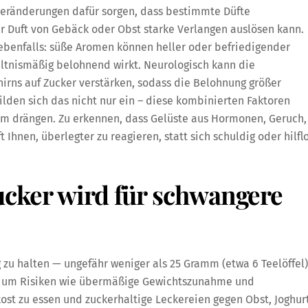
hveränderungen dafür sorgen, dass bestimmte Düfte
r Duft von Gebäck oder Obst starke Verlangen auslösen kann.
ebenfalls: süße Aromen können heller oder befriedigender
ältnismäßig belohnend wirkt. Neurologisch kann die
rns auf Zucker verstärken, sodass die Belohnung größer
bilden sich das nicht nur ein – diese kombinierten Faktoren
ßem drängen. Zu erkennen, dass Gelüste aus Hormonen, Geruch,
hnen, überlegter zu reagieren, statt sich schuldig oder hilfl
Zucker wird für schwangere
g zu halten — ungefähr weniger als 25 Gramm (etwa 6 Teelöffel)
— um Risiken wie übermäßige Gewichtszunahme und
ost zu essen und zuckerhaltige Leckereien gegen Obst, Joghur