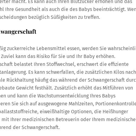
erter macht. Es kann auch Ihren Blutzucker erhöhen und das
hl Ihre Gesundheit als auch die des Babys beeinträchtigt. We
tscheidungen bezüglich Süßigkeiten zu treffen.
hwangerschaft
g zuckerreiche Lebensmittel essen, werden Sie wahrscheinl
Zuviel kann das Risiko für Sie und Ihr Baby erhöhen.
ft belastet Ihren Stoffwechsel, erschwert die effiziente
tanlagerung. Es kann schwerfallen, die zusätzlichen Kilos nach
ale Rückhaltung häufig das während der Schwangerschaft dur
ebaute Gewicht festhält. Zusätzlich erhöht das Mitführen von
nen und kann die Wachstumsentwicklung Ihres Babys
ieren Sie sich auf ausgewogene Mahlzeiten, Portionenkontroll
allaststoffreiche, eiweißhaltige Optionen, die Heißhunger
le mit Ihrer medizinischen Betreuerin oder Ihrem medizinisch
hrend der Schwangerschaft.