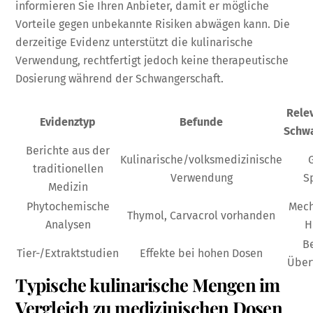
informieren Sie Ihren Anbieter, damit er mögliche
Vorteile gegen unbekannte Risiken abwägen kann. Die
derzeitige Evidenz unterstützt die kulinarische
Verwendung, rechtfertigt jedoch keine therapeutische
Dosierung während der Schwangerschaft.
Relev
Evidenztyp
Befunde
Schw
Berichte aus der
Kulinarische/volksmedizinische
traditionellen
Verwendung
S
Medizin
Phytochemische
Mech
Thymol, Carvacrol vorhanden
Analysen
H
B
Tier-/Extraktstudien
Effekte bei hohen Dosen
Über
Typische kulinarische Mengen im
Vergleich zu medizinischen Dosen