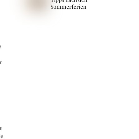
Sommerferien
e
r
en
ke