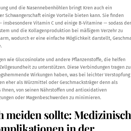
uung und die Nasennebenhöhlen bringt Kren auch ein
er Schwangerschaft einige Vorteile bieten kann. Sie finden
— insbesondere Vitamin C und einige B‑Vitamine — sodass de
ystem und die Kollagenproduktion bei mäßigem Verzehr zu
tarm, wodurch er eine einfache Möglichkeit darstellt, Geschm
.
n wie Glucosinolate und andere Pflanzenstoffe, die helfen
e Zellgesundheit zu unterstützen. Diese Verbindungen tragen z
ngshemmende Wirkungen haben, was bei leichter Verstopfung
en eher als Würzmittel oder Geschmacksträger denn als
 Ihnen, von seinen Nährstoffen und antioxidativen
eizungen oder Magenbeschwerden zu minimieren.
 meiden sollte: Medizinisc
mplikationen in der