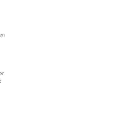
gen
er
t