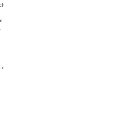
ch
n,
.
Sie