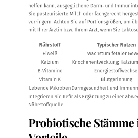
helfen kann, ausgeglichene Darm‑ und Immunint
Sie pasteurisierte Milch oder fachgerecht herges
verringern. Achten Sie auf Portionsgrößen, um 
mit Ihrer Ärztin bzw. Ihrem Arzt, wenn Sie Laktos
Nährstoff
Typischer Nutzen
Eiweiß
Wachstum fetaler Ge
Kalzium
Knochenentwicklung; Kalziu
B‑Vitamine
Energiestoffwechse
Vitamin K
Blutgerinnung
Lebende Mikroben
Darmgesundheit und Immunm
Integrieren Sie Kefir als Ergänzung zu einer abw
Nährstoffquelle.
Probiotische Stämme i
Vorteile