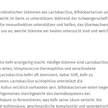
 probiotischen Stämmen wie Lactobacillus, Bifidobacterium u
wicht im Darm zu unterstützen. Während der Schwangerschaft
die Immunfunktion unterstützen und helfen, das Überwachsen
r uns an, welche Stämme am besten untersucht sind und welc
ie Kefir einzigartig macht: Häufige Stämme sind Lactobacillu
ium-Arten, Streptococcus thermophilus und verschiedene
ctobacillus kefiri oft dominiert, dabei hilft, Kefir zu
en. Lactobacillus acidophilus unterstützt die
Kultur reichlich vorhanden sein. Bifidobacterium-Arten trage
 allgemeinen Gleichgewicht des Darmökosystems bei.
hsäure zu fermentieren, was Kefir seine Säure verleiht. Die
gt Kohlensäure, geschmackliche Komplexität und synergetisc