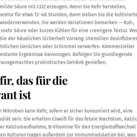
milde Säure mit CO2 erzeugen. Wenn Sie Kefir herstellen,
atur für etwa 12–48 Stunden, dann sieben Sie die kultiviert
r wiederverwenden. Sie werden Variationen bemerken — Kuh-,
r mehr Säure oder kurzes Kühlen für eine cremigere Textur. W
ie der häuslichen Sicherheit Vorrang: Utensilien desinfiziere
hnlichen Gerüchen oder Schimmel verwerfen. Kommerzieller
 konstante Ergebnisse bevorzugen. Befolgen Sie grundlegende
 hausgemachtes probiotisches Getränk genießen.
ir, das für die
ant ist
 Mikroben kann Kefir, sofern er sicher konsumiert wird, eine
diät sein. Sie erhalten Eiweiß für das fetale Wachstum, Kalz
er Kalziumaufnahme, B‑Vitamine für den Energiestoffwechsel
nden Kulturen tragen außerdem zur Immunmodulation bei, was