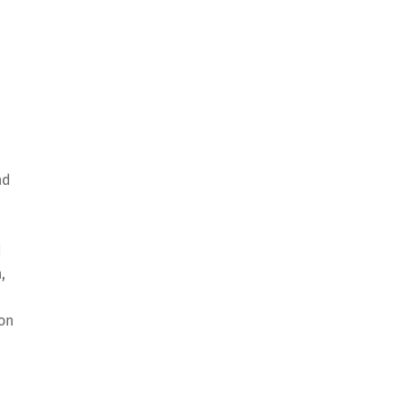
nd
d
,
on