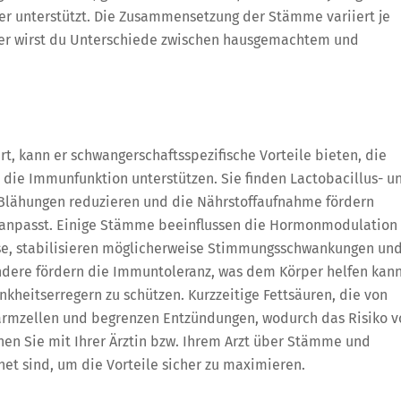
ner unterstützt. Die Zusammensetzung der Stämme variiert je
er wirst du Unterschiede zwischen hausgemachtem und
, kann er schwangerschaftsspezifische Vorteile bieten, die
die Immunfunktion unterstützen. Sie finden Lactobacillus- u
, Blähungen reduzieren und die Nährstoffaufnahme fördern
m anpasst. Einige Stämme beeinflussen die Hormonmodulation
e, stabilisieren möglicherweise Stimmungsschwankungen un
ndere fördern die Immuntoleranz, was dem Körper helfen kann
nkheitserregern zu schützen. Kurzzeitige Fettsäuren, die von
armzellen und begrenzen Entzündungen, wodurch das Risiko v
n Sie mit Ihrer Ärztin bzw. Ihrem Arzt über Stämme und
et sind, um die Vorteile sicher zu maximieren.