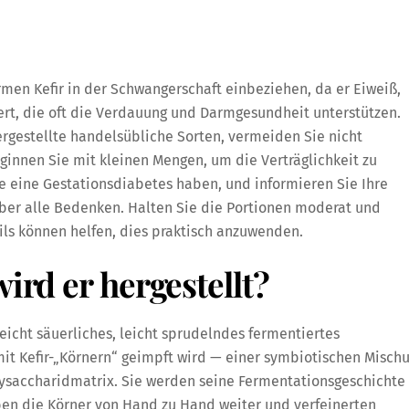
rmen Kefir in der Schwangerschaft einbeziehen, da er Eiweiß,
ert, die oft die Verdauung und Darmgesundheit unterstützen.
ergestellte handelsübliche Sorten, vermeiden Sie nicht
innen Sie mit kleinen Mengen, um die Verträglichkeit zu
ie eine Gestationsdiabetes haben, und informieren Sie Ihre
über alle Bedenken. Halten Sie die Portionen moderat und
ls können helfen, dies praktisch anzuwenden.
wird er hergestellt?
eicht säuerliches, leicht sprudelndes fermentiertes
mit Kefir-„Körnern“ geimpft wird — einer symbiotischen Misch
lysaccharidmatrix. Sie werden seine Fermentationsgeschichte
ben die Körner von Hand zu Hand weiter und verfeinerten