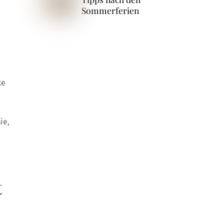
s
Sommerferien
ke
ie,
t