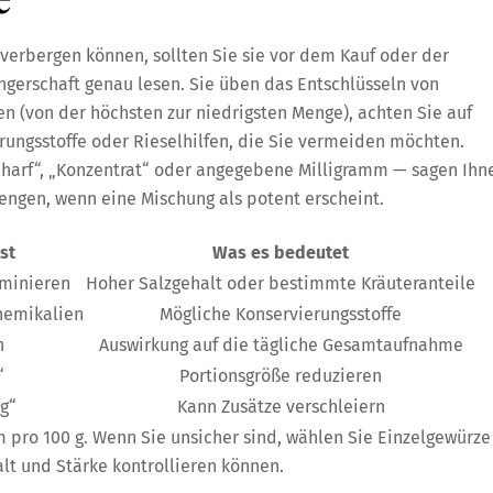
 verbergen können, sollten Sie sie vor dem Kauf oder der
erschaft genau lesen. Sie üben das Entschlüsseln von
en (von der höchsten zur niedrigsten Menge), achten Sie auf
ungsstoffe oder Rieselhilfen, die Sie vermeiden möchten.
scharf“, „Konzentrat“ oder angegebene Milligramm — sagen Ihn
engen, wenn eine Mischung als potent erscheint.
st
Was es bedeutet
ominieren
Hoher Salzgehalt oder bestimmte Kräuteranteile
hemikalien
Mögliche Konservierungsstoffe
n
Auswirkung auf die tägliche Gesamtaufnahme
“
Portionsgröße reduzieren
ng“
Kann Zusätze verschleiern
 pro 100 g. Wenn Sie unsicher sind, wählen Sie Einzelgewürze
alt und Stärke kontrollieren können.