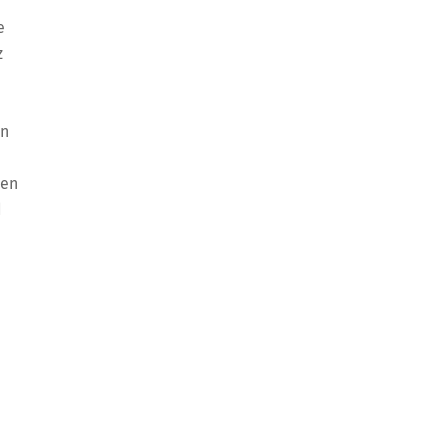
e
z
en
ten
d