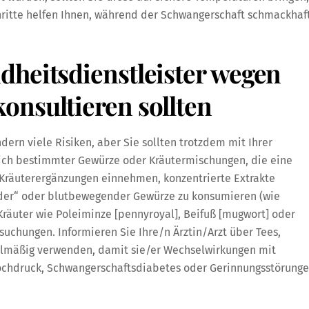
hritte helfen Ihnen, während der Schwangerschaft schmackhaf
dheitsdienstleister wegen
onsultieren sollten
n viele Risiken, aber Sie sollten trotzdem mit Ihrer
ich bestimmter Gewürze oder Kräutermischungen, die eine
Kräuterergänzungen einnehmen, konzentrierte Extrakte
er“ oder blutbewegender Gewürze zu konsumieren (wie
räuter wie Poleiminze [pennyroyal], Beifuß [mugwort] oder
uchungen. Informieren Sie Ihre/n Ärztin/Arzt über Tees,
gelmäßig verwenden, damit sie/er Wechselwirkungen mit
ochdruck, Schwangerschaftsdiabetes oder Gerinnungsstörung