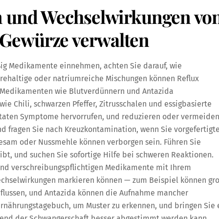
n und Wechselwirkungen vo
Gewürze verwalten
 Medikamente einnehmen, achten Sie darauf, wie
urehaltige oder natriumreiche Mischungen können Reflux
t Medikamenten wie Blutverdünnern und Antazida
ie Chili, schwarzen Pfeffer, Zitrusschalen und essigbasierte
utaten Symptome hervorrufen, und reduzieren oder vermeide
und fragen Sie nach Kreuzkontamination, wenn Sie vorgefertigt
 Sesam oder Nussmehle können verborgen sein. Führen Sie
gibt, und suchen Sie sofortige Hilfe bei schweren Reaktionen.
und verschreibungspflichtigen Medikamente mit Ihrem
echselwirkungen markieren können — zum Beispiel können gr
nflussen, und Antazida können die Aufnahme mancher
 Ernährungstagebuch, um Muster zu erkennen, und bringen Sie 
rend der Schwangerschaft besser abgestimmt werden kann.