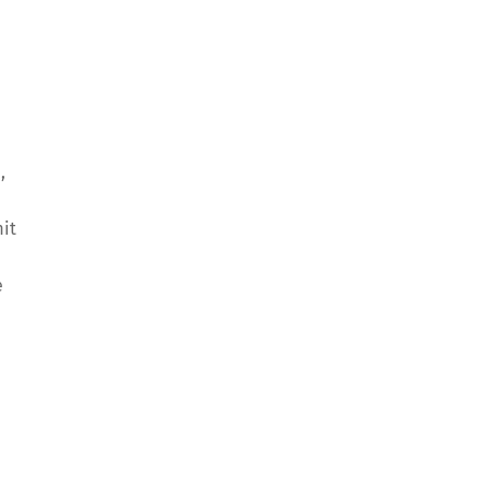
,
it
e