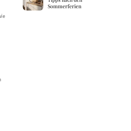
Sommerferien
wie
n