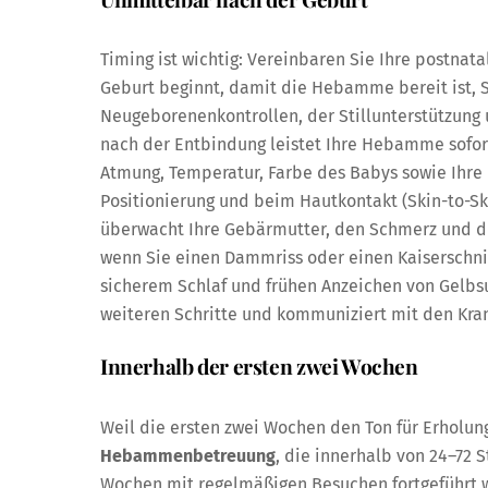
Timing ist wichtig: Vereinbaren Sie Ihre postn
Geburt beginnt, damit die Hebamme bereit ist, S
Neugeborenenkontrollen, der Stillunterstützung
nach der Entbindung leistet Ihre Hebamme sofort
Atmung, Temperatur, Farbe des Babys sowie Ihre B
Positionierung und beim Hautkontakt (Skin-to-S
überwacht Ihre Gebärmutter, den Schmerz und di
wenn Sie einen Dammriss oder einen Kaiserschni
sicherem Schlaf und frühen Anzeichen von Gelbsu
weiteren Schritte und kommuniziert mit den Kran
Innerhalb der ersten zwei Wochen
Weil die ersten zwei Wochen den Ton für Erholun
Hebammenbetreuung
, die innerhalb von 24–72 
Wochen mit regelmäßigen Besuchen fortgeführt wi