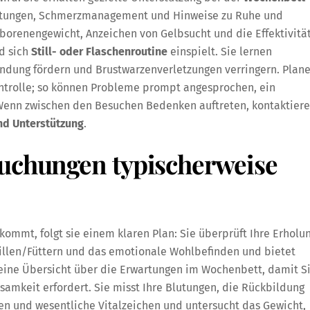
utungen, Schmerzmanagement und Hinweise zu Ruhe und
renengewicht, Anzeichen von Gelbsucht und die Effektivitä
d sich
Still- oder Flaschenroutine
einspielt. Sie lernen
indung fördern und Brustwarzenverletzungen verringern. Plan
ontrolle; so können Probleme prompt angesprochen, ein
 Wenn zwischen den Besuchen Bedenken auftreten, kontaktier
nd Unterstützung
.
suchungen typischerweise
mmt, folgt sie einem klaren Plan: Sie überprüft Ihre Erholu
tillen/Füttern und das emotionale Wohlbefinden und bietet
n eine Übersicht über die Erwartungen im Wochenbett, damit S
samkeit erfordert. Sie misst Ihre Blutungen, die Rückbildung
en und wesentliche Vitalzeichen und untersucht das Gewicht,