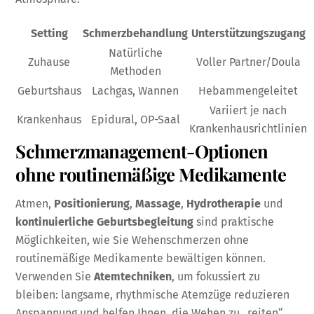
Setting
Schmerzbehandlung
Unterstützungszugang
Natürliche
Zuhause
Voller Partner/Doula
Methoden
Geburtshaus
Lachgas, Wannen
Hebammengeleitet
Variiert je nach
Krankenhaus
Epidural, OP-Saal
Krankenhausrichtlinien
Schmerzmanagement-Optionen
ohne routinemäßige Medikamente
Atmen,
Positionierung
,
Massage
,
Hydrotherapie
und
kontinuierliche Geburtsbegleitung
sind praktische
Möglichkeiten, wie Sie Wehenschmerzen ohne
routinemäßige Medikamente bewältigen können.
Verwenden Sie
Atemtechniken
, um fokussiert zu
bleiben: langsame, rhythmische Atemzüge reduzieren
Anspannung und helfen Ihnen, die Wehen zu „reiten“.