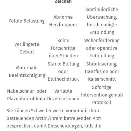
Zeichen
Kontinuierliche
Abnorme
Überwachung,
Fetale Belastung
Herzfrequenz
beschleunigte
Entbindung
Keine
Wehenförderung
Verlängerte
Fortschritte
oder operative
Geburt
über Stunden
Entbindung
Starke Blutung
Stabilisierung,
Maternale
oder
Transfusion oder
Beeinträchtigung
Bluthochdruck
Kaiserschnitt
Sofortige
Nabelschnur- oder
Variable
Intervention gemäß
Plazentaprobleme
Dezelerationen
Protokoll
Sie können Schwellenwerte vorher mit Ihrer
betreuenden Ärztin/Ihrem betreuenden Arzt
besprechen, damit Entscheidungen, falls die