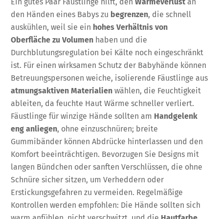
Ein gutes Paar Fäustlinge hilft, den
Wärmeverlust
an
den Händen eines Babys zu
begrenzen
, die schnell
auskühlen, weil sie ein
hohes Verhältnis von
Oberfläche zu Volumen
haben und die
Durchblutungsregulation bei Kälte noch eingeschränkt
ist. Für einen wirksamen Schutz der Babyhände können
Betreuungspersonen weiche, isolierende Fäustlinge aus
atmungsaktiven Materialien
wählen, die Feuchtigkeit
ableiten, da feuchte Haut Wärme schneller verliert.
Fäustlinge für winzige Hände sollten am
Handgelenk
eng anliegen
, ohne einzuschnüren; breite
Gummibänder können Abdrücke hinterlassen und den
Komfort beeinträchtigen. Bevorzugen Sie Designs mit
langen Bündchen oder sanften Verschlüssen, die ohne
Schnüre sicher sitzen, um Verheddern oder
Erstickungsgefahren zu vermeiden. Regelmäßige
Kontrollen werden empfohlen: Die Hände sollten sich
warm anfühlen, nicht verschwitzt, und die
Hautfarbe