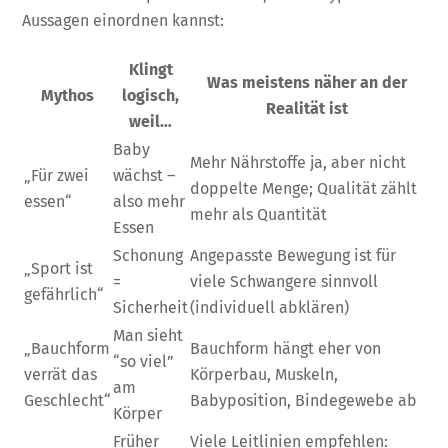
Aussagen einordnen kannst:
Klingt
Was meistens näher an der
Mythos
logisch,
Realität ist
weil…
Baby
Mehr Nährstoffe ja, aber nicht
„Für zwei
wächst –
doppelte Menge; Qualität zählt
essen“
also mehr
mehr als Quantität
Essen
Schonung
Angepasste Bewegung ist für
„Sport ist
=
viele Schwangere sinnvoll
gefährlich“
Sicherheit
(individuell abklären)
Man sieht
„Bauchform
Bauchform hängt eher von
“so viel”
verrät das
Körperbau, Muskeln,
am
Geschlecht“
Babyposition, Bindegewebe ab
Körper
Früher
Viele Leitlinien empfehlen: