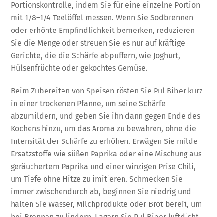
Portionskontrolle, indem Sie für eine einzelne Portion
mit 1/8–1/4 Teelöffel messen. Wenn Sie Sodbrennen
oder erhöhte Empfindlichkeit bemerken, reduzieren
Sie die Menge oder streuen Sie es nur auf kräftige
Gerichte, die die Schärfe abpuffern, wie Joghurt,
Hülsenfrüchte oder gekochtes Gemüse.
Beim Zubereiten von Speisen rösten Sie Pul Biber kurz
in einer trockenen Pfanne, um seine Schärfe
abzumildern, und geben Sie ihn dann gegen Ende des
Kochens hinzu, um das Aroma zu bewahren, ohne die
Intensität der Schärfe zu erhöhen. Erwägen Sie milde
Ersatzstoffe wie süßen Paprika oder eine Mischung aus
geräuchertem Paprika und einer winzigen Prise Chili,
um Tiefe ohne Hitze zu imitieren. Schmecken Sie
immer zwischendurch ab, beginnen Sie niedrig und
halten Sie Wasser, Milchprodukte oder Brot bereit, um
bei Brennen zu lindern. Lagern Sie Pul Biber luftdicht