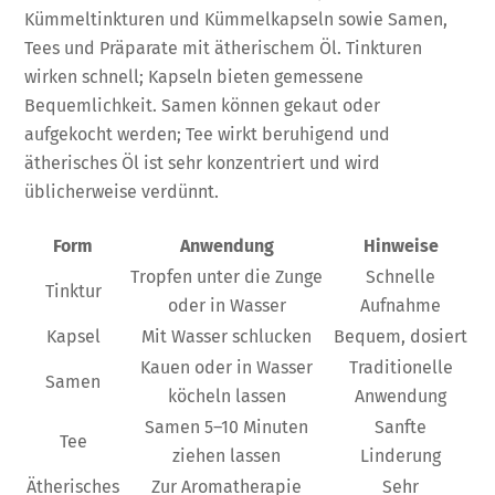
Kümmeltinkturen und Kümmelkapseln sowie Samen,
Tees und Präparate mit ätherischem Öl. Tinkturen
wirken schnell; Kapseln bieten gemessene
Bequemlichkeit. Samen können gekaut oder
aufgekocht werden; Tee wirkt beruhigend und
ätherisches Öl ist sehr konzentriert und wird
üblicherweise verdünnt.
Form
Anwendung
Hinweise
Tropfen unter die Zunge
Schnelle
Tinktur
oder in Wasser
Aufnahme
Kapsel
Mit Wasser schlucken
Bequem, dosiert
Kauen oder in Wasser
Traditionelle
Samen
köcheln lassen
Anwendung
Samen 5–10 Minuten
Sanfte
Tee
ziehen lassen
Linderung
Ätherisches
Zur Aromatherapie
Sehr