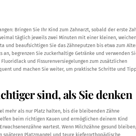
angen: Bringen Sie Ihr Kind zum Zahnarzt, sobald der erste Za
weimal täglich jeweils zwei Minuten mit einer kleinen, weiche
ta und beaufsichtigen Sie das Zähneputzen bis etwa zum Alte
ks an, begrenzen Sie zuckerhaltige Getränke und verwenden Si
 Fluoridlack und Fissurenversiegelungen zum zusätzlichen
equent und machen Sie weiter, um praktische Schritte und Tip
tiger sind, als Sie denken
el mehr als nur Platz halten, bis die bleibenden Zähne
elfen beim richtigen Kauen und ermöglichen deinem Kind
ie Erwachsenenzähne wartest. Wenn Milchzähne gesund bleiben
rn späteren Platzmangel und teure kieferorthopädische