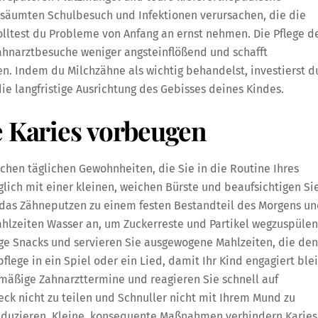
säumten Schulbesuch und Infektionen verursachen, die die
lltest du Probleme von Anfang an ernst nehmen. Die Pflege d
ahnarztbesuche weniger angsteinflößend und schafft
. Indem du Milchzähne als wichtig behandelst, investierst d
ie langfristige Ausrichtung des Gebisses deines Kindes.
e Karies vorbeugen
chen täglichen Gewohnheiten, die Sie in die Routine Ihres
lich mit einer kleinen, weichen Bürste und beaufsichtigen Sie
 das Zähneputzen zu einem festen Bestandteil des Morgens u
ahlzeiten Wasser an, um Zuckerreste und Partikel wegzuspülen
ige Snacks und servieren Sie ausgewogene Mahlzeiten, die den
lege in ein Spiel oder ein Lied, damit Ihr Kind engagiert ble
lmäßige Zahnarzttermine und reagieren Sie schnell auf
eck nicht zu teilen und Schnuller nicht mit Ihrem Mund zu
reduzieren. Kleine, konsequente Maßnahmen verhindern Karies