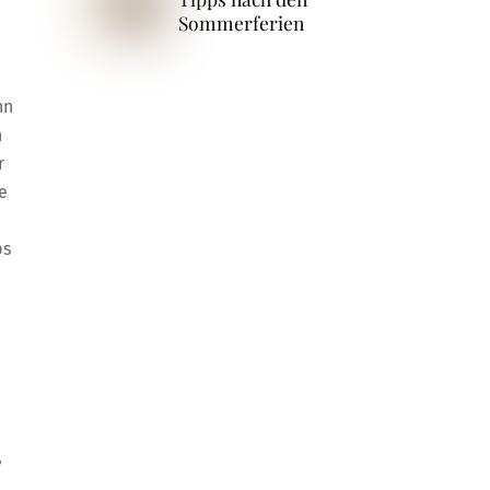
Sommerferien
hn
n
r
e
ps
,