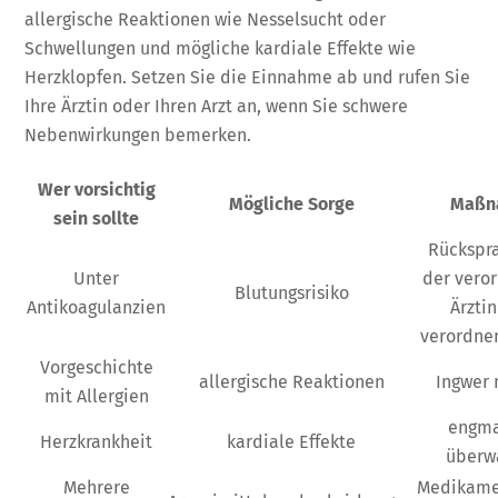
allergische Reaktionen wie Nesselsucht oder
Schwellungen und mögliche kardiale Effekte wie
Herzklopfen. Setzen Sie die Einnahme ab und rufen Sie
Ihre Ärztin oder Ihren Arzt an, wenn Sie schwere
Nebenwirkungen bemerken.
Wer vorsichtig
Mögliche Sorge
Maßn
sein sollte
Rückspr
Unter
der vero
Blutungsrisiko
Antikoagulanzien
Ärzti
verordne
Vorgeschichte
allergische Reaktionen
Ingwer
mit Allergien
engma
Herzkrankheit
kardiale Effekte
überw
Mehrere
Medikame