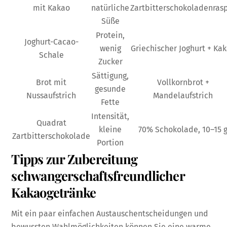
mit Kakao
natürliche
Zartbitterschokoladenras
Süße
Protein,
Joghurt-Cacao-
wenig
Griechischer Joghurt + Ka
Schale
Zucker
Sättigung,
Brot mit
Vollkornbrot +
gesunde
Nussaufstrich
Mandelaufstrich
Fette
Intensität,
Quadrat
kleine
70% Schokolade, 10–15 
Zartbitterschokolade
Portion
Tipps zur Zubereitung
schwangerschaftsfreundlicher
Kakaogetränke
Mit ein paar einfachen Austauschentscheidungen und
bewussten Wahlmöglichkeiten können Sie eine warme