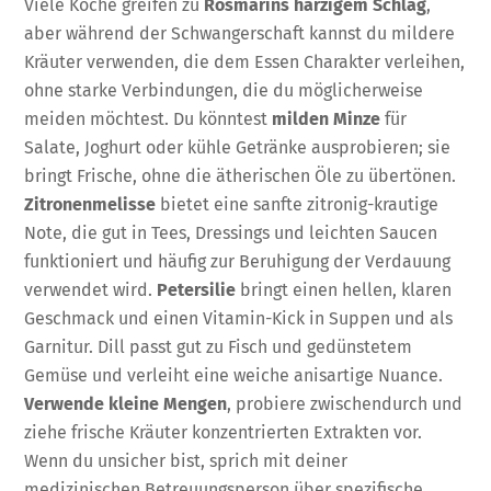
Viele Köche greifen zu
Rosmarins harzigem Schlag
,
aber während der Schwangerschaft kannst du mildere
Kräuter verwenden, die dem Essen Charakter verleihen,
ohne starke Verbindungen, die du möglicherweise
meiden möchtest. Du könntest
milden Minze
für
Salate, Joghurt oder kühle Getränke ausprobieren; sie
bringt Frische, ohne die ätherischen Öle zu übertönen.
Zitronenmelisse
bietet eine sanfte zitronig-krautige
Note, die gut in Tees, Dressings und leichten Saucen
funktioniert und häufig zur Beruhigung der Verdauung
verwendet wird.
Petersilie
bringt einen hellen, klaren
Geschmack und einen Vitamin-Kick in Suppen und als
Garnitur. Dill passt gut zu Fisch und gedünstetem
Gemüse und verleiht eine weiche anisartige Nuance.
Verwende kleine Mengen
, probiere zwischendurch und
ziehe frische Kräuter konzentrierten Extrakten vor.
Wenn du unsicher bist, sprich mit deiner
medizinischen Betreuungsperson über spezifische