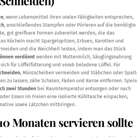
 Schneiden)
en
, wenn Lebensmittel ihren oralen Fähigkeiten entsprechen,
ch
, anschließendes Stampfen oder Pürieren auf die benötigte
te, gut greifbare Formen zubereitet werden, die das
htes Köcheln macht Spargelspitzen, Erbsen, Karotten und
vermeiden und die Weichheit testen, indem man das Stück
können verdünnt
werden mit Muttermilch, Säuglingsnahrung
sich für Löffelfütterung und vorab beladene Löffel. Für
schneiden
, Münzscheiben vermeiden und Stäbchen oder Spal
ken zu lassen; zähe Schalen, Fäden und Kerne entfernen. Spei
ch zwei Stunden
bei Raumtemperatur entsorgen oder nach
 oder Essen im Freien eine isolierte Kühltasche einpacken,
native sowie Lätzchen mitbringen.
10 Monaten servieren sollte