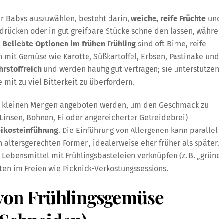
für Babys auszuwählen, besteht darin,
weiche, reife Früchte
un
rdrücken oder in gut greifbare Stücke schneiden lassen, währ
.
Beliebte Optionen im frühen Frühling
sind oft Birne, reife
mit Gemüse wie Karotte, Süßkartoffel, Erbsen, Pastinake und
hrstoffreich
und werden häufig gut vertragen; sie unterstützen
mit zu viel Bitterkeit zu überfordern.
 in kleinen Mengen angeboten werden, um den Geschmack zu
 Linsen, Bohnen, Ei oder angereicherter Getreidebrei)
ikosteinführung
. Die Einführung von Allergenen kann parallel
n altersgerechten Formen, idealerweise eher früher als später.
ebensmittel mit Frühlingsbasteleien verknüpfen (z. B. „grün
ten im Freien wie Picknick-Verkostungssessions.
 von Frühlingsgemüse