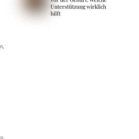
Unterstützung wirklich
hilft
n,
n
n,