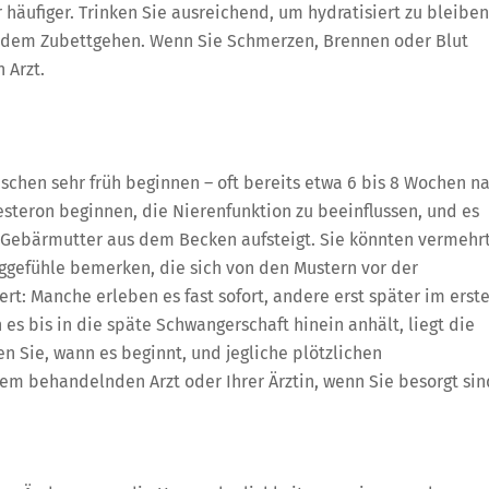
äufiger. Trinken Sie ausreichend, um hydratisiert zu bleiben
or dem Zubettgehen. Wenn Sie Schmerzen, Brennen oder Blut
 Arzt.
hen sehr früh beginnen – oft bereits etwa 6 bis 8 Wochen n
teron beginnen, die Nierenfunktion zu beeinflussen, und es
e Gebärmutter aus dem Becken aufsteigt. Sie könnten vermehr
gefühle bemerken, die sich von den Mustern vor der
rt: Manche erleben es fast sofort, andere erst später im erst
s bis in die späte Schwangerschaft hinein anhält, liegt die
n Sie, wann es beginnt, und jegliche plötzlichen
m behandelnden Arzt oder Ihrer Ärztin, wenn Sie besorgt sin