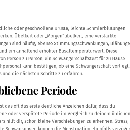
dliche oder geschwollene Brüste, leichte Schmierblutungen
ken. Übelkeit oder „Morgen“übelkeit, eine verstärkte
gen sind häufig, ebenso Stimmungsschwankungen, Blähunge
und ein anhaltend erhöhter Basaltemperaturwert. Diese
von Person zu Person; ein Schwangerschaftstest für zu Hause
hpersonal kann bestätigen, ob eine Schwangerschaft vorliegt.
s und die nächsten Schritte zu erfahren.
bliebene Periode
ist das oft das erste deutliche Anzeichen dafür, dass du
sene oder verspätete Periode im Vergleich zu deinem übliche
s hilft dir, schon kleine Verschiebungen zu erkennen. Stress,
le Schwankungen können die Menstruation ebenfalls verzöger