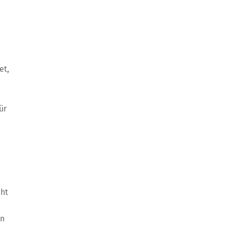
et,
ür
cht
nn