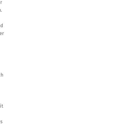
r
.
nd
er
ch
it
is