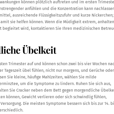
chwankungen können plötzlich auftreten und im ersten Trimeste
 anstrengender anfühlen und die Konzentration kann nachlassen
mittel, ausreichende Flüssigkeitszufuhr und kurze Nickerchen;
 damit sie helfen können. Wenn die Müdigkeit extrem, anhalte
t begleitet wird, kontaktieren Sie Ihren medizinischen Betreu
liche Übelkeit
sten Trimester auf und können schon zwei bis vier Wochen na
er Tageszeit übel fühlen, nicht nur morgens, und Gerüche oder
en Sie kleine, häufige Mahlzeiten, wählen Sie milde
ferminztee, um die Symptome zu lindern. Ruhen Sie sich aus,
alten Sie Cracker neben dem Bett gegen morgendliche Übelke
ten können, Gewicht verlieren oder sich schwindlig fühlen,
Versorgung. Die meisten Symptome bessern sich bis zur 14. b
erschiedlich.