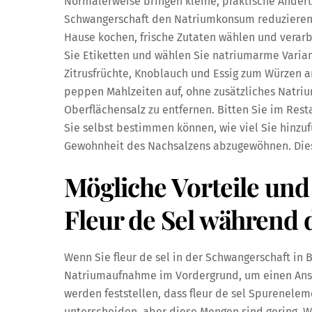
Normalerweise bringen kleine, praktische Änder
Schwangerschaft den Natriumkonsum reduzieren 
Hause kochen, frische Zutaten wählen und verar
Sie Etiketten und wählen Sie natriumarme Varia
Zitrusfrüchte, Knoblauch und Essig zum Würzen an
peppen Mahlzeiten auf, ohne zusätzliches Natri
Oberflächensalz zu entfernen. Bitten Sie im Res
Sie selbst bestimmen können, wie viel Sie hinzufü
Gewohnheit des Nachsalzens abzugewöhnen. Diese
Mögliche Vorteile un
Fleur de Sel während 
Wenn Sie fleur de sel in der Schwangerschaft in 
Natriumaufnahme im Vordergrund, um einen Anst
werden feststellen, dass fleur de sel Spurenele
unterscheiden, aber diese Mengen sind gering. W