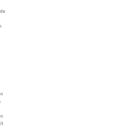
 de
h
en
s
en
it