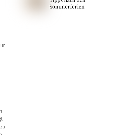
Sommerferien
tur
n
gt
 zu
e