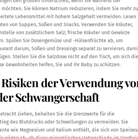
ungen den größten Unterschied, wenn Sie während der
möchten. Sie können Natrium reduzieren, indem Sie mehr zu
beitete Lebensmittel mit hohem Salzgehalt vermeiden. Lesen
nten von Suppen, Soßen und Snacks. Verwenden Sie Kräuter,
stelle von zusätzlichem Salz; frische Kräuter und Gewürze
um. Spülen Sie Dosengemüse und -Hülsenfrüchte ab, um
taurant darum, Soßen und Dressings separat zu servieren, dami
gen. Stellen Sie die Salzdose nicht auf den Tisch, um sich di
 Gewohnheiten helfen, Sie und Ihr Baby zu schützen.
d Risiken der Verwendung vo
der Schwangerschaft
Betracht ziehen, behalten Sie die Grenzwerte für die
ieg des Blutdrucks oder Schwellungen zu vermeiden. Sie
mente wie Magnesium und Kalium enthält, die sich von Speises
ir wägen ab, ob diese mineralischen Unterschiede im Verglei