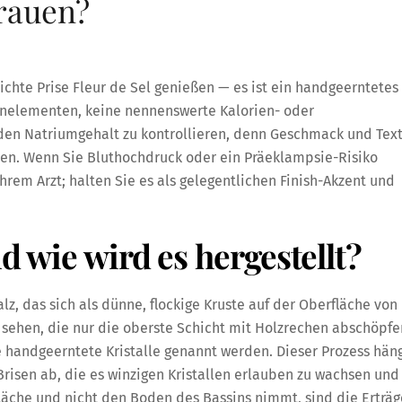
rauen?
chte Prise Fleur de Sel genießen — es ist ein handgeerntetes
renelementen, keine nennenswerte Kalorien- oder
den Natriumgehalt zu kontrollieren, denn Geschmack und Tex
hen. Wenn Sie Bluthochdruck oder ein Präeklampsie-Risiko
Ihrem Arzt; halten Sie es als gelegentlichen Finish-Akzent und
nd wie wird es hergestellt?
alz, das sich als dünne, flockige Kruste auf der Oberfläche von
r sehen, die nur die oberste Schicht mit Holzrechen abschöpfe
 handgeerntete Kristalle genannt werden. Dieser Prozess hän
isen ab, die es winzigen Kristallen erlauben zu wachsen und
läche und nicht den Boden des Bassins nimmt, sind die Erträg