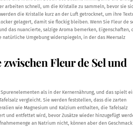
er arbeiten schnell, um die Kristalle zu sammeln, bevor sie si
rden die Kristalle kurz an der Luft getrocknet, um ihre Text
ocker gelagert, damit sie flockig bleiben. Wenn Sie Fleur de s
und das nuancierte, salzige Aroma bemerken, Eigenschaften, 
e natürliche Umgebung widerspiegeln, in der das Meersalz
 zwischen Fleur de Sel und
d Spurenelementen als in der Kernernährung, und das spielt e
felsalz vergleicht. Sie werden feststellen, dass die zarten
eralien wie Magnesium und Kalzium enthalten, die Tafelsalz
niert und entfettet wird, bevor Zusätze wieder hinzugefügt werd
ufnahmemenge an Natrium nicht, können aber den Geschmack