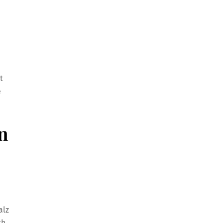
t
e
n
alz
ch