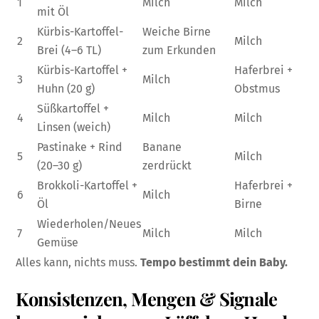
1
Milch
Milch
mit Öl
Kürbis-Kartoffel-
Weiche Birne
2
Milch
Brei (4–6 TL)
zum Erkunden
Kürbis-Kartoffel +
Haferbrei +
3
Milch
Huhn (20 g)
Obstmus
Süßkartoffel +
4
Milch
Milch
Linsen (weich)
Pastinake + Rind
Banane
5
Milch
(20–30 g)
zerdrückt
Brokkoli-Kartoffel +
Haferbrei +
6
Milch
Öl
Birne
Wiederholen/Neues
7
Milch
Milch
Gemüse
Alles kann, nichts muss.
Tempo bestimmt dein Baby.
Konsistenzen, Mengen & Signale