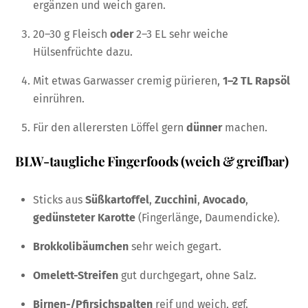
ergänzen und weich garen.
20–30 g Fleisch
oder
2–3 EL sehr weiche
Hülsenfrüchte dazu.
Mit etwas Garwasser cremig pürieren,
1–2 TL Rapsöl
einrühren.
Für den allerersten Löffel gern
dünner
machen.
BLW-taugliche Fingerfoods (weich & greifbar)
Sticks aus
Süßkartoffel
,
Zucchini
,
Avocado
,
gedünsteter Karotte
(Fingerlänge, Daumendicke).
Brokkolibäumchen
sehr weich gegart.
Omelett-Streifen
gut durchgegart, ohne Salz.
Birnen-/Pfirsichspalten
reif und weich, ggf.