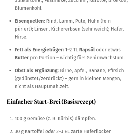
Süßkartoffel, Pastinake, Zucchini, Karotte, Brokkoli,
Blumenkohl.
Eisenquellen:
Rind, Lamm, Pute, Huhn (fein
püriert); Linsen, Kichererbsen (sehr weich); Hafer,
Hirse.
Fett als Energieträger:
1–2 TL
Rapsöl
oder etwas
Butter
pro Portion – wichtig fürs Gehirnwachstum.
Obst als Ergänzung:
Birne, Apfel, Banane, Pfirsich
(gedünstet/zerdrückt) – gern in kleinen Mengen,
nicht als Hauptmahlzeit.
Einfacher Start-Brei (Basisrezept)
100 g Gemüse (z. B. Kürbis) dämpfen.
30 g Kartoffel
oder
2–3 EL zarte Haferflocken