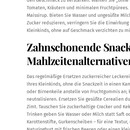
den Geschmack zu verstärken. Wählen Sie „ohne 
Tomaten, Kräutern und minimalen Fruchtpürees. L
Maissirup. Bieten Sie Wasser und ungesüßte Milc
Zucker reduzieren, verringern Sie die Einwirkung
Kleinkinds, ohne auf Geschmack verzichten zu m
Zahnschonende Snack
Mahlzeitenalternative
Das regelmäßige Ersetzen zuckerreicher Leckere
Ihres Kleinkinds, ohne die Snackzeit in einen K
oder Birnenkeile anstelle von Fruchtgummis an; 
neutralisieren. Ersetzen Sie gesüßte Cerealien d
Zimt. Tauschen Sie zuckerhaltige Cracker und K
Trinken geben Sie Wasser oder Milch statt Saft 
Karottenstifte, Gurkenscheiben – für eine Textur, 
Naturjoghurt mit frischen Beeren oder einen klei