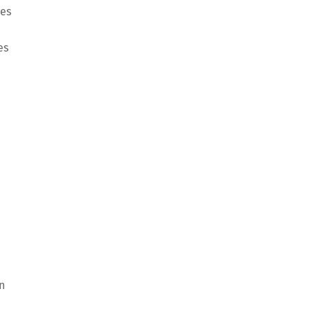
ies
es
n