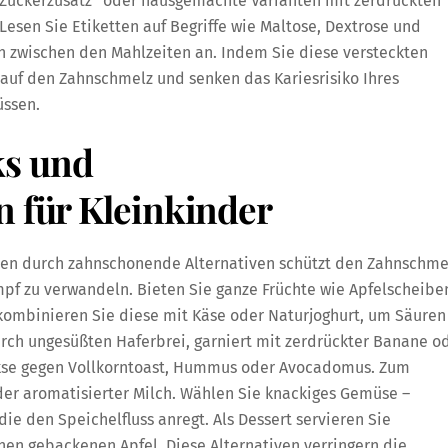
Zuckerzusatz“ oder hausgemachte Varianten mit zerdrückten
esen Sie Etiketten auf Begriffe wie Maltose, Dextrose und
h zwischen den Mahlzeiten an. Indem Sie diese versteckten
 auf den Zahnschmelz und senken das Kariesrisiko Ihres
üssen.
s und
n für Kleinkinder
ien durch zahnschonende Alternativen schützt den Zahnschme
ampf zu verwandeln. Bieten Sie ganze Früchte wie Apfelscheibe
kombinieren Sie diese mit Käse oder Naturjoghurt, um Säuren
urch ungesüßten Haferbrei, garniert mit zerdrückter Banane o
ekse gegen Vollkorntoast, Hummus oder Avocadomus. Zum
oder aromatisierter Milch. Wählen Sie knackiges Gemüse –
die den Speichelfluss anregt. Als Dessert servieren Sie
nen gebackenen Apfel. Diese Alternativen verringern die