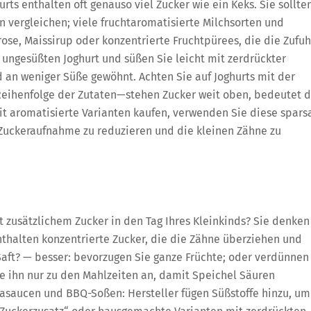
ts enthalten oft genauso viel Zucker wie ein Keks. Sie sollte
n vergleichen; viele fruchtaromatisierte Milchsorten und
ose, Maissirup oder konzentrierte Fruchtpürees, die die Zufuh
 ungesüßten Joghurt und süßen Sie leicht mit zerdrückter
d an weniger Süße gewöhnt. Achten Sie auf Joghurts mit der
Reihenfolge der Zutaten—stehen Zucker weit oben, bedeutet 
t aromatisierte Varianten kaufen, verwenden Sie diese spar
Zuckeraufnahme zu reduzieren und die kleinen Zähne zu
t zusätzlichem Zucker in den Tag Ihres Kleinkinds? Sie denken
enthalten konzentrierte Zucker, die die Zähne überziehen und
Saft? — besser: bevorzugen Sie ganze Früchte; oder verdünnen
ie ihn nur zu den Mahlzeiten an, damit Speichel Säuren
stasaucen und BBQ-Soßen: Hersteller fügen Süßstoffe hinzu, um