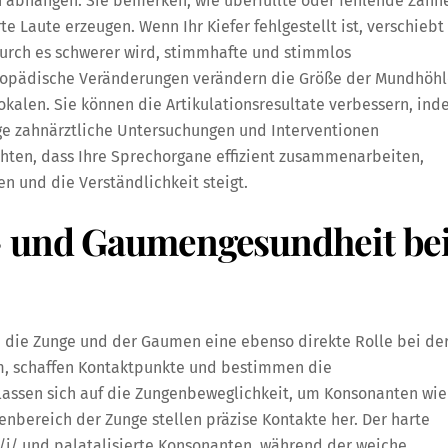
 abhängen. Sie bemerken, wie überfüllte oder fehlende Zähn
e Laute erzeugen. Wenn Ihr Kiefer fehlgestellt ist, verschiebt
urch es schwerer wird, stimmhafte und stimmlos
thopädische Veränderungen verändern die Größe der Mundhöh
okalen. Sie können die Artikulationsresultate verbessern, in
tige zahnärztliche Untersuchungen und Interventionen
chten, dass Ihre Sprechorgane effizient zusammenarbeiten,
 und die Verständlichkeit steigt.
- und Gaumengesundheit be
n die Zunge und der Gaumen eine ebenso direkte Rolle bei de
om, schaffen Kontaktpunkte und bestimmen die
lassen sich auf die Zungenbeweglichkeit, um Konsonanten wie
henbereich der Zunge stellen präzise Kontakte her. Der harte
 /j/ und palatalisierte Konsonanten, während der weiche