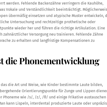
zerrt werden. Fehlende Backenzähne verringern die Kauhöhe,
was Vokale und Verständlichkeit beeinträchtigt. Möglicherwei
ppen übermäßig einsetzen und atypische Muster entwickeln, 
tliche Untersuchung und rechtzeitige prothetische oder
punkte wieder her und führen die richtige Artikulation. Eine
h zahnärztlicher Versorgung neu trainieren. Fehlende Zähne
sprache zu erhalten und langfristige Kompensationen zu
st die Phonementwicklung
 das die Art und Weise, wie Kinder bestimmte Laute bilden,
übergehende Orientierungspunkte für Zunge und Lippen diene
er Phoneme wie /s/, /z/, /θ/ und einige Frikative austauschen
Man kann Lispeln, interdental produzierte Laute oder unpräzi