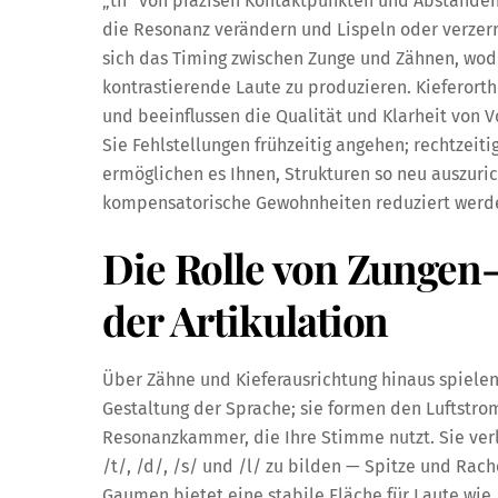
„th“ von präzisen Kontaktpunkten und Abständen
die Resonanz verändern und Lispeln oder verzerrt
sich das Timing zwischen Zunge und Zähnen, wod
kontrastierende Laute zu produzieren. Kieferor
und beeinflussen die Qualität und Klarheit von V
Sie Fehlstellungen frühzeitig angehen; rechtzei
ermöglichen es Ihnen, Strukturen so neu auszuri
kompensatorische Gewohnheiten reduziert werden
Die Rolle von Zungen
der Artikulation
Über Zähne und Kieferausrichtung hinaus spiele
Gestaltung der Sprache; sie formen den Luftstr
Resonanzkammer, die Ihre Stimme nutzt. Sie ver
/t/, /d/, /s/ und /l/ zu bilden — Spitze und Rac
Gaumen bietet eine stabile Fläche für Laute wie