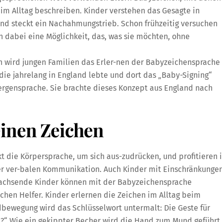
 im Alltag beschreiben. Kinder verstehen das Gesagte in
ind steckt ein Nachahmungstrieb. Schon frühzeitig versuchen
 dabei eine Möglichkeit, das, was sie möchten, ohne
n wird jungen Familien das Erler-nen der Babyzeichensprache
die jahrelang in England lebte und dort das „Baby-Signing“
Zwergensprache. Sie brachte dieses Konzept aus England nach
einen Zeichen
kt die Körpersprache, um sich aus-zudrücken, und profitieren 
er ver-balen Kommunikation. Auch Kinder mit Einschränkunge
achsende Kinder können mit der Babyzeichensprache
chen Helfer. Kinder erlernen die Zeichen im Alltag beim
bewegung wird das Schlüsselwort untermalt: Die Geste für
en?“ Wie ein gekippter Becher wird die Hand zum Mund geführt.