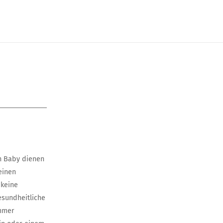
in Baby dienen
einen
 keine
esundheitliche
immer