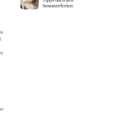
Sommerferien
le
t
by
wo