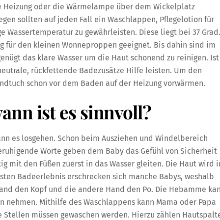
die Heizung oder die Wärmelampe über dem Wickelplatz
en sollten auf jeden Fall ein Waschlappen, Pflegelotion für
 Wassertemperatur zu gewährleisten. Diese liegt bei 37 Grad
g für den kleinen Wonneproppen geeignet. Bis dahin sind im
nügt das klare Wasser um die Haut schonend zu reinigen. Ist
neutrale, rückfettende Badezusätze Hilfe leisten. Um den
ndtuch schon vor dem Baden auf der Heizung vorwärmen.
nn ist es sinnvoll?
 kann es losgehen. Schon beim Ausziehen und Windelbereich
 Beruhigende Worte geben dem Baby das Gefühl von Sicherheit
g mit den Füßen zuerst in das Wasser gleiten. Die Haut wird i
rsten Badeerlebnis erschrecken sich manche Babys, weshalb
e Hand den Kopf und die andere Hand den Po. Die Hebamme ka
gen nehmen. Mithilfe des Waschlappens kann Mama oder Papa
e Stellen müssen gewaschen werden. Hierzu zählen Hautspalt